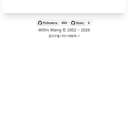
🖍 pastel
Willin Wang
© 2002 ~
2026
🧚‍♀️ fantasy
苏ICP备17011988号-1
📝 Wirefram
🏴 black
💎 luxury
🧛‍♂️ dracula
🖨 CMYK
🍁 Autumn