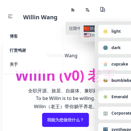
Willin Wang
仅限中文
所有语种
简体中文
🌝 light
English
博客
🌚 dark
打赏鸣谢
🧁 cupcake
关于
Willin (v0) 老王
🐝 bumbleb
全职开源、旅居、自媒体、兼职顾问
✳️ Emerald
To be Willin is to be willing.
Willin（老王）带你躺平养老。
🏢 Corporat
我能为您做些什么？
🌃 synthwav