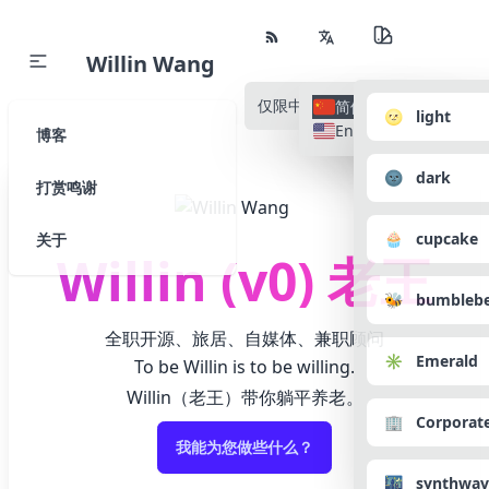
Willin Wang
仅限中文
所有语种
简体中文
🌝 light
English
博客
🌚 dark
打赏鸣谢
🧁 cupcake
关于
Willin (v0) 老王
🐝 bumbleb
全职开源、旅居、自媒体、兼职顾问
✳️ Emerald
To be Willin is to be willing.
Willin（老王）带你躺平养老。
🏢 Corporat
我能为您做些什么？
🌃 synthwav