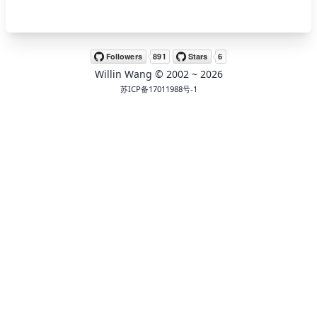
🖍 pastel
Willin Wang
© 2002 ~
2026
🧚‍♀️ fantasy
苏ICP备17011988号-1
📝 Wirefram
🏴 black
💎 luxury
🧛‍♂️ dracula
🖨 CMYK
🍁 Autumn